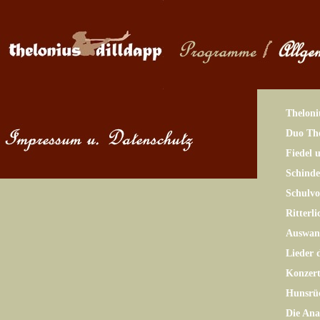
Theloni
Duo The
Fiedel 
Schinde
Schulv
Ritterl
Auswand
Lieder 
Konzer
Hunsrü
Die Ana