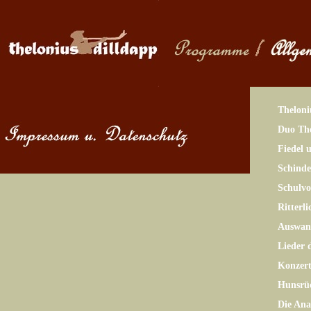
Theloni
Duo The
Fiedel 
Schinde
Schulv
Ritterl
Auswand
Lieder 
Konzer
Hunsrü
Die Ana