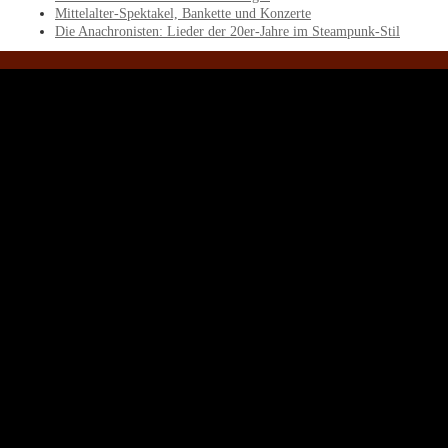
Mittelalter-Spektakel, Bankette und Konzerte
Die Anachronisten: Lieder der 20er-Jahre im Steampunk-Stil