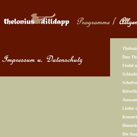
Theloni
Duo The
Fiedel 
Schinde
Schulv
Ritterl
Auswand
Lieder 
Konzer
Hunsrü
Die Ana