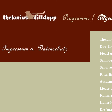
Theloni
Duo The
Fiedel 
Schinde
Schulv
Ritterl
Auswand
Lieder 
Konzer
Hunsrü
Die Ana